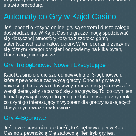
ułatwia procedurę.
Automaty do Gry w Kajot Casino
Jeśli chodzi o kasyna online, gry są sercem i duszą całego
doświadczenia. W Kajot Casino gracze mogą spodziewać
się klasycznej atmosfery kasyna z szeroką gamą
autentycznych automatów do gry. W tej recenzji przyjrzymy
się różnym kategoriom gier i odpowiemy na kilka pytań,
które mogą mieć gracze.
Gry Trójbębnowe: Nowe i Ekscytujące
Kajot Casino oferuje szereg nowych gier 3-bębnowych,
które z pewnością zachwycą graczy. Chociaż gry te są
nowością dla kasyna i dostawcy, gracze mogą skorzystać z
wersji demo, aby zapoznać się z rozgrywką. To, co czyni ten
format gry wyjątkowym, to jego prostota i nostalgiczny urok,
co czyni go interesującym wyborem dla graczy szukających
klasycznych wrażeń w kasynie.
Gry 4-Bębnowe
Jeśli uwielbiasz różnorodność, to 4-bębnowe gry w Kajot
Casino z pewnością Cię zadowolą. Ten tryb gry jest