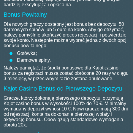
Depozytu
bardziej ekscytująca i opłacalna.
Malta Gaming Authority
Darmowe Spiny
Bonus Powitalny
Website
Tymczasowe Promocje
Dla nowych graczy dostępny jest bonus bez depozytu: 50
darmowych spinów lub 5 euro na konto. Aby go otrzymać,
Przyprowadź Przyjaciela
http://www.kajot-
należy pomyślnie ukończyć proces rejestracji i potwierdzić
casino.com
swoje konto. Następnie można wybrać jedną z dwóch opcji
Bonus Cashback
bonusu powitalnego:
Języki
Status VIP
Gotówka;
Darmowe spiny.
Czech, German, English, Slovak
Rejestracja I Logowanie Do Casino Kajot
Należy pamiętać, że środki bonusowe dla Kajot casino
Automaty Do Gry W Kajot Casino
Metody wpłat
bonus za registraci muszą zostać obrócone 20 razy w ciągu
3 miesięcy, w przeciwnym razie zostaną anulowane.
Gry Trójbębnowe: Nowe I Ekscytujące
Maestro, MasterCard, Neteller, Skrill, Paysafecard, Visa,
Kajot Casino Bonus od Pierwszego Depozytu
Trustly, MuchBetter, Neosurf, Klarna, Sofort, Interac
Gry 4-Bębnowe
Gracze, którzy dokonają pierwszego depozytu, otrzymują
Metody wypłaty
Gry Pięciobębnowe: Funkcje I Dostępność
Kajot casino bonus w wysokości 100% do 70 €. Minimalny
wymagany depozyt wynosi 10 €. Nowi gracze mają 300 dni
Maestro, MasterCard, Neteller, Skrill, Paysafecard, Visa,
Ekskluzywne Gry: Tylko W Kajot Kasyno
od rejestracji konta na dokonanie pierwszej wpłaty i
Trustly, MuchBetter, Neosurf, Klarna, Sofort, Interac
aktywację bonusu. Obowiązują standardowe wymagania
Mobilna Wersja Kasyna Kajot Kasyno
obrotu 20x.
Oprogramowanie
Transakcje Płatnicze W Kajot