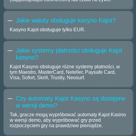
Jakie waluty obsługuje kasyno Kajot?
Kasyno Kajot obsługuje tylko EUR.
Jakie systemy płatności obsługuje Kajot
kasyno?
Kajot Kasyno obsługuje różne systemy płatności, w
tym Maestro, MasterCard, Neteller, Paysafe Card,
Visa, Sofort, Skrill, Trustly, Neosurf.
Czy automaty Kajot Kasyno są dostępne
w wersji demo?
Tak, gracze mogą wypróbować automaty Kajot Kasino
w wersji demo, aby wypróbować gry przed
rozpoczęciem gry na prawdziwe pieniądze.