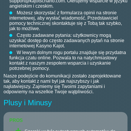
support@kajotschano.com
. Oferujemy wsparcie w języku
angielskim i czeskim.
Możesz skorzystać z formularza opinii na stronie
internetowej, aby wysłać wiadomość. Przedstawiciel
pomocy technicznej skontaktuje się z Tobą tak szybko,
jak to możliwe.
Często zadawane pytania: użytkownicy mogą
uzyskać dostęp do często zadawanych pytań na stronie
internetowej Kasyno Kajot.
W lewym dolnym rogu portalu znajduje się przydatna
funkcja czatu online. Pozwala to na natychmiastowy
kontakt z naszym zespołem wsparcia i uzyskanie
potrzebnej pomocy.
Nasze podejście do komunikacji zostało zaprojektowane
tak, aby kontakt z nami był jak najszybszy i jak
najłatwiejszy. Zajmiemy się Twoimi zapytaniami i
odpowiemy na wszelkie Twoje wątpliwości.
Plusy i Minusy
PROS