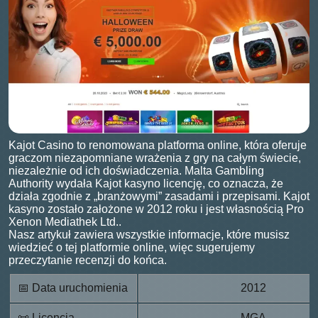
Kajot Casino to renomowana platforma online, która oferuje
graczom niezapomniane wrażenia z gry na całym świecie,
niezależnie od ich doświadczenia. Malta Gambling
Authority wydała Kajot kasyno licencję, co oznacza, że
działa zgodnie z „branżowymi” zasadami i przepisami. Kajot
kasyno zostało założone w 2012 roku i jest własnością Pro
Xenon Mediathek Ltd..
Nasz artykuł zawiera wszystkie informacje, które musisz
wiedzieć o tej platformie online, więc sugerujemy
przeczytanie recenzji do końca.
📅 Data uruchomienia
2012
📜 Licencja
MGA