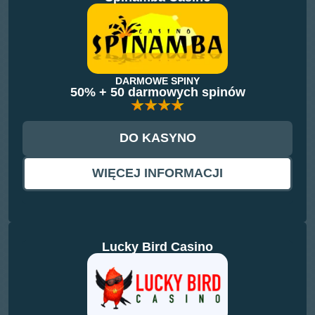
DARMOWE SPINY
50% + 50 darmowych spinów
DO KASYNO
WIĘCEJ INFORMACJI
Lucky Bird Casino