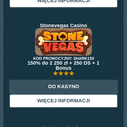
WIĘCEJ INFORMACJI
Stonevegas Casino
KOD PROMOCYJNY: SHARK150
150% do 2 250 zł + 250 DS + 1
Bonus
DO KASYNO
WIĘCEJ INFORMACJI