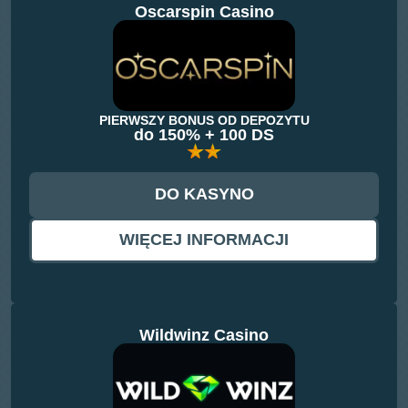
Oscarspin Casino
PIERWSZY BONUS OD DEPOZYTU
do 150% + 100 DS
DO KASYNO
WIĘCEJ INFORMACJI
Wildwinz Casino