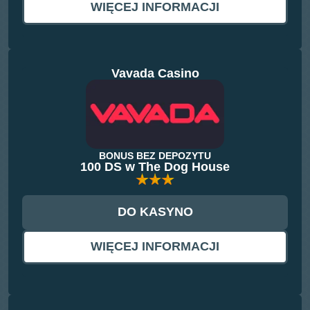
WIĘCEJ INFORMACJI
Vavada Casino
BONUS BEZ DEPOZYTU
100 DS w The Dog House
DO KASYNO
WIĘCEJ INFORMACJI