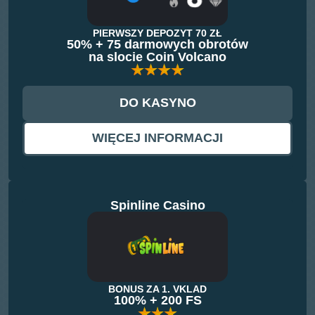
PIERWSZY DEPOZYT 70 ZŁ
50% + 75 darmowych obrotów
na slocie Coin Volcano
DO KASYNO
WIĘCEJ INFORMACJI
Spinline Casino
BONUS ZA 1. VKLAD
100% + 200 FS