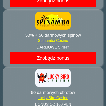
Zdobądź bonus
50% + 50 darmowych spinów
Spinamba Casino
DARMOWE SPINY
Zdobądź bonus
50 darmowych obrotów
Lucky Bird Casino
BONUS OD 100 PLN