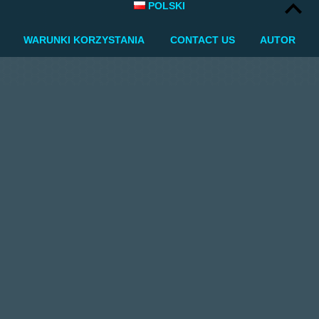
POLSKI
WARUNKI KORZYSTANIA
CONTACT US
AUTOR