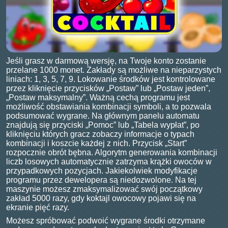
Jeśli grasz w darmową wersję, na Twoje konto zostanie
przelane 1000 monet. Zakłady są możliwe na nieparzystych
liniach: 1, 3, 5, 7, 9. Lokowanie środków jest kontrolowane
przez kliknięcie przycisków „Postaw” lub „Postaw jeden”,
„Postaw maksymalny”. Ważną cechą programu jest
możliwość obstawiania kombinacji symboli, a to pozwala
podsumować wygrane. Na głównym panelu automatu
znajdują się przyciski „Pomoc” lub „Tabela wypłat”, po
kliknięciu których gracz zobaczy informacje o typach
kombinacji i koszcie każdej z nich. Przycisk „Start”
rozpocznie obrót bębna. Algorytm generowania kombinacji
liczb losowych automatycznie zatrzyma krążki owoców w
przypadkowych pozycjach. Jakiekolwiek modyfikacje
programu przez dewelopera są niedozwolone. Na tej
maszynie możesz zmaksymalizować swój początkowy
zakład 5000 razy, gdy koktajl owocowy pojawi się na
ekranie pięć razy.
Możesz spróbować podwoić wygrane środki otrzymane