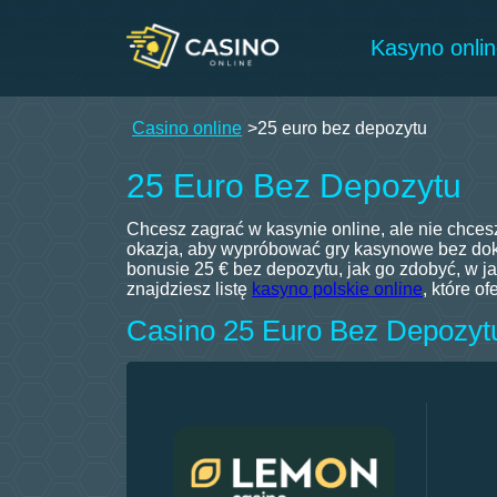
Kasyno onli
Casino online
>
25 euro bez depozytu
25 Euro Bez Depozytu
Chcesz zagrać w kasynie online, ale nie chces
okazja, aby wypróbować gry kasynowe bez doko
bonusie 25 € bez depozytu, jak go zdobyć, w ja
znajdziesz listę
kasyno polskie online
, które o
Casino 25 Euro Bez Depozyt