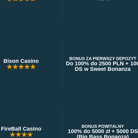
BONUS ZA PIERWSZY DEPOZYT
Bison Casino
Do 100% do 2500 PLN + 10
DS w Sweet Bonanza
BONUS POWITALNY
FireBall Casino
100% do 5000 zł + 5000 DS
(Big Bass Bonanza)