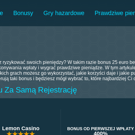
ne
Bonusy
Gry hazardowe
Prawdziwe pie
z ryzykować swoich pieniędzy? W takim razie bonus 25 euro bez
nywania wpłaty i wygrać prawdziwe pieniądze. W tym artykule
kich grach możesz go wykorzystać, jakie korzyści daje i jakie 
ferują taki bonus i będziesz mógł wybrać to, które najbardziej C
u Za Samą Rejestrację
Lemon Casino
BONUS OD PIERWSZEJ WPŁATY
400%