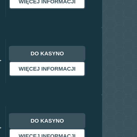
WIĘCEJ INFORMACJI
DO KASYNO
+
WIĘCEJ INFORMACJI
DO KASYNO
+
WIĘCEJ INFORMACJI