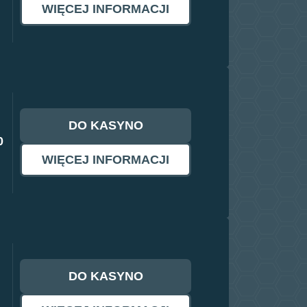
WIĘCEJ INFORMACJI
DO KASYNO
0
WIĘCEJ INFORMACJI
DO KASYNO