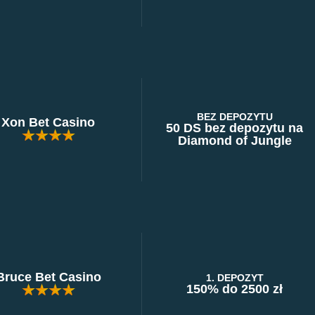
BEZ DEPOZYTU
Xon Bet Casino
50 DS bez depozytu na
Diamond of Jungle
Bruce Bet Casino
1. DEPOZYT
150% do 2500 zł