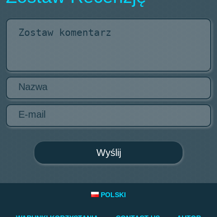
Wsparcie
Yes
Licencja
Curaçao
Website
https://spinanga.com/pl/
Języki
Angielski, Francuski, Niemiecki, Włoski, Hiszpański,
Czeski, Fiński, Grecki, Węgierski, Norweski, Polski,
Portugalski
Metody wpłat
POLSKI
Blik, Visa, Mastercard, Jeton, Paysafecard, MiFinity,
Przelewy24, Neteller, Skrill, Tether, Bitcoin, Litecoin