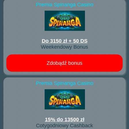
Premia Spinanga Casino
Do 3150 zł + 50 DS
Weekendowy Bonus
Zdobądź bonus
Premia Spinanga Casino
15% do 13500 zł
Cotygodniowy Cashback