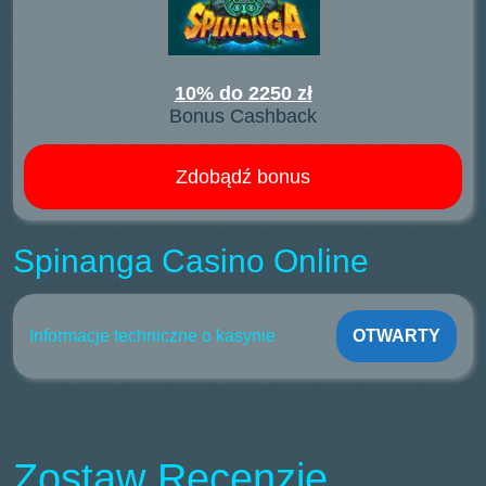
10% do 2250 zł
Bonus Cashback
Zdobądź bonus
Spinanga Casino Online
Informacje techniczne o kasynie
OTWARTY
Nazwa
Spinanga Casino
Zostaw Recenzję