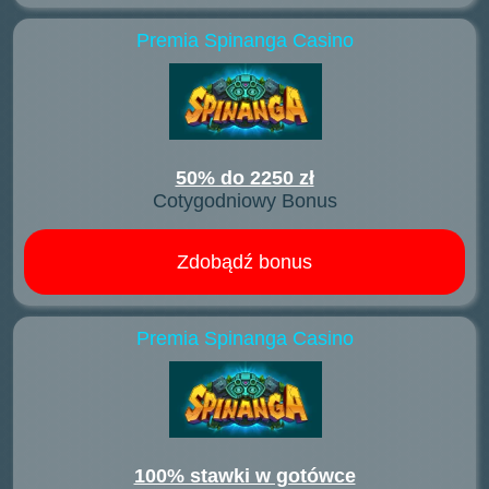
Premia Spinanga Casino
50% do 2250 zł
Cotygodniowy Bonus
Zdobądź bonus
Premia Spinanga Casino
100% stawki w gotówce