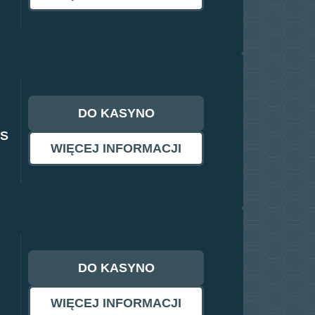
DO KASYNO
FS
WIĘCEJ INFORMACJI
DO KASYNO
WIĘCEJ INFORMACJI