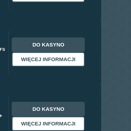
DO KASYNO
FS
WIĘCEJ INFORMACJI
DO KASYNO
+
WIĘCEJ INFORMACJI