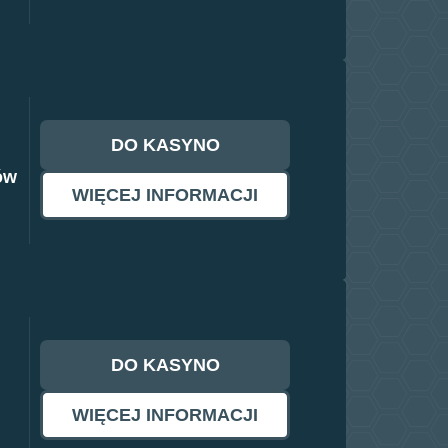
DO KASYNO
ów
WIĘCEJ INFORMACJI
DO KASYNO
WIĘCEJ INFORMACJI