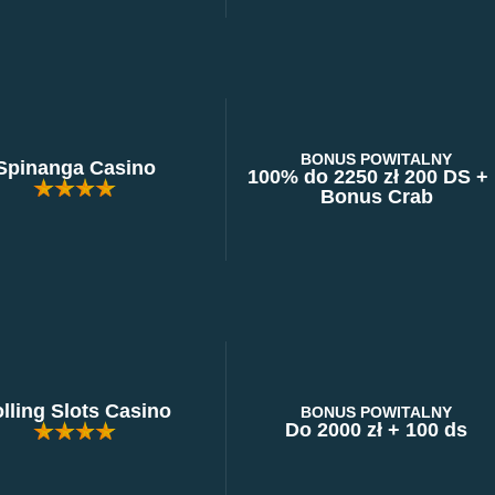
BONUS POWITALNY
Spinanga Casino
100% do 2250 zł 200 DS +
Bonus Crab
lling Slots Casino
BONUS POWITALNY
Do 2000 zł + 100 ds