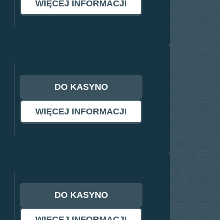
WIĘCEJ INFORMACJI
DO KASYNO
WIĘCEJ INFORMACJI
DO KASYNO
WIĘCEJ INFORMACJI