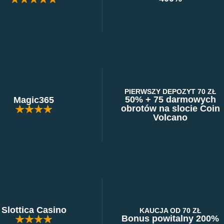
PIERWSZY DEPOZYT 70 ZŁ
50% + 75 darmowych
Magic365
obrotów na slocie Coin
Volcano
Slottica Casino
KAUCJA OD 70 ZŁ
Bonus powitalny 200%