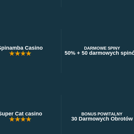
Spinamba Casino
DARMOWE SPINY
50% + 50 darmowych spin
Super Cat casino
BONUS POWITALNY
30 Darmowych Obrotów