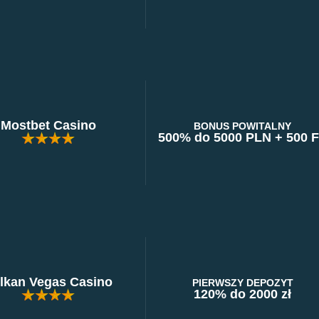
Mostbet Casino
BONUS POWITALNY
500% do 5000 PLN + 500 
lkan Vegas Casino
PIERWSZY DEPOZYT
120% do 2000 zł