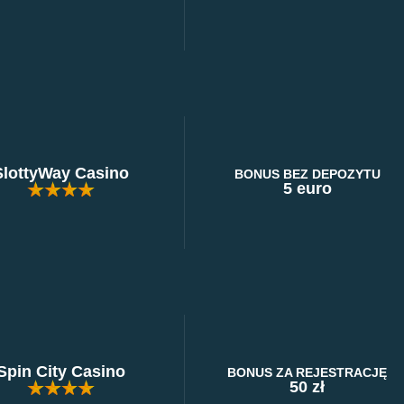
SlottyWay Casino
BONUS BEZ DEPOZYTU
5 euro
Spin City Casino
BONUS ZA REJESTRACJĘ
50 zł