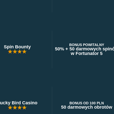
BONUS POWITALNY
Spin Bounty
50% + 50 darmowych spin
w Fortunator 5
ucky Bird Casino
BONUS OD 100 PLN
50 darmowych obrotów