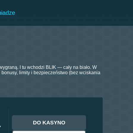
niadze
 wygraną. I tu wchodzi BLIK — cały na biało. W
, bonusy, limity i bezpieczeństwo (bez wciskania
DO KASYNO
Y