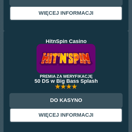
WIĘCEJ INFORMACJI
HitnSpin Casino
PREMIA ZA WERYFIKACJĘ
50 DS w Big Bass Splash
DO KASYNO
WIĘCEJ INFORMACJI