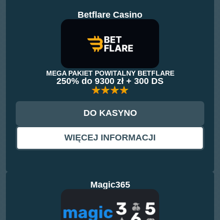
Betflare Casino
MEGA PAKIET POWITALNY BETFLARE
250% do 9300 zł + 300 DS
DO KASYNO
WIĘCEJ INFORMACJI
Magic365