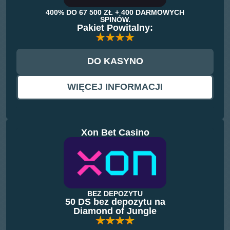
400% DO 67 500 ZŁ + 400 DARMOWYCH
SPINÓW.
Pakiet Powitalny:
DO KASYNO
WIĘCEJ INFORMACJI
Xon Bet Casino
BEZ DEPOZYTU
50 DS bez depozytu na
Diamond of Jungle