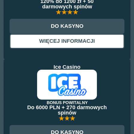
120% do 1200 zł + 50
darmowych spinów
DO KASYNO
WIĘCEJ INFORMACJI
Ice Casino
BONUS POWITALNY
Do 6000 PLN + 270 darmowych
spinów
DO KASYNO