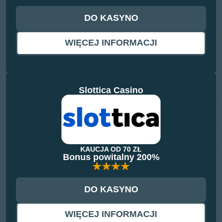
DO KASYNO
WIĘCEJ INFORMACJI
Slottica Casino
KAUCJA OD 70 ZŁ
Bonus powitalny 200%
DO KASYNO
WIĘCEJ INFORMACJI