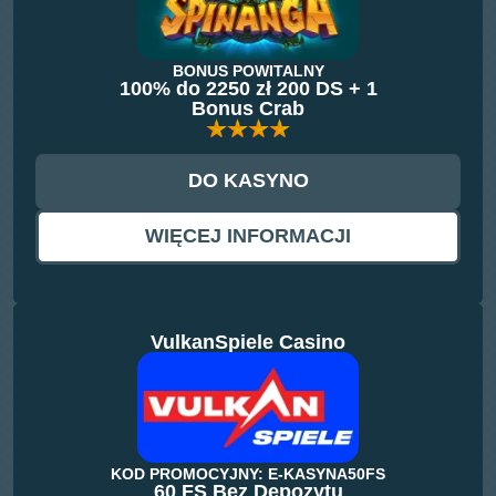
BONUS POWITALNY
100% do 2250 zł 200 DS + 1
Bonus Crab
DO KASYNO
WIĘCEJ INFORMACJI
VulkanSpiele Casino
KOD PROMOCYJNY: E-KASYNA50FS
60 FS Bez Depozytu