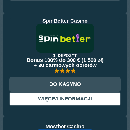
SpinBetter Casino
1. DEPOZYT
Bonus 100% do 300 € (1 500 zł)
+ 30 darmowych obrotów
DO KASYNO
WIĘCEJ INFORMACJI
Mostbet Casino