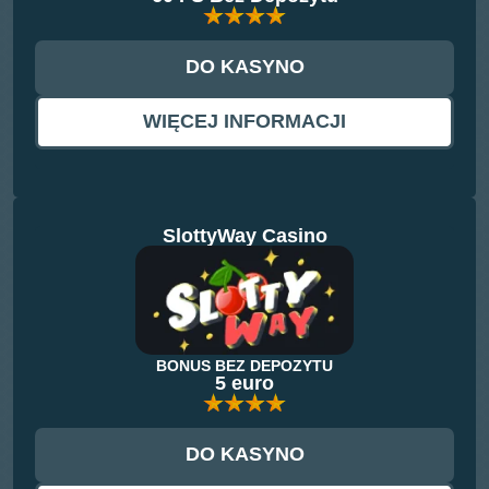
DO KASYNO
WIĘCEJ INFORMACJI
SlottyWay Casino
BONUS BEZ DEPOZYTU
5 euro
DO KASYNO