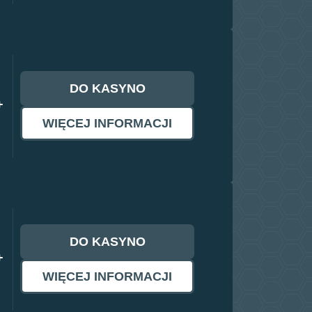
DO KASYNO
+
WIĘCEJ INFORMACJI
DO KASYNO
+
WIĘCEJ INFORMACJI