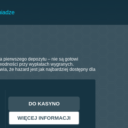
niadze
a pierwszego depozytu – nie są gotowi
awodności przy wypłatach wygranych.
a, że hazard jest jak najbardziej dostępny dla
DO KASYNO
WIĘCEJ INFORMACJI