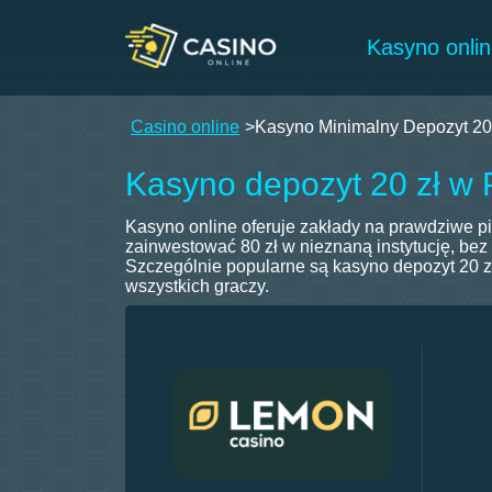
Kasyno onli
Casino online
>
Kasyno Minimalny Depozyt 20
Kasyno depozyt 20 zł w 
Kasyno online oferuje zakłady na prawdziwe p
zainwestować 80 zł w nieznaną instytucję, be
Szczególnie popularne są kasyno depozyt 20 zł
wszystkich graczy.