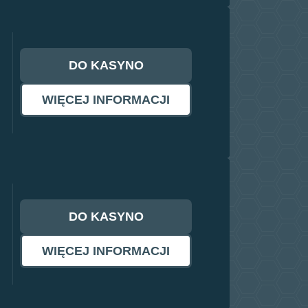
DO KASYNO
WIĘCEJ INFORMACJI
DO KASYNO
WIĘCEJ INFORMACJI