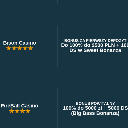
BONUS ZA PIERWSZY DEPOZYT
Bison Casino
Do 100% do 2500 PLN + 10
DS w Sweet Bonanza
BONUS POWITALNY
FireBall Casino
100% do 5000 zł + 5000 DS
(Big Bass Bonanza)