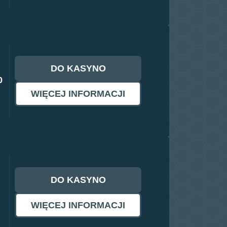
DO KASYNO
0
WIĘCEJ INFORMACJI
DO KASYNO
WIĘCEJ INFORMACJI