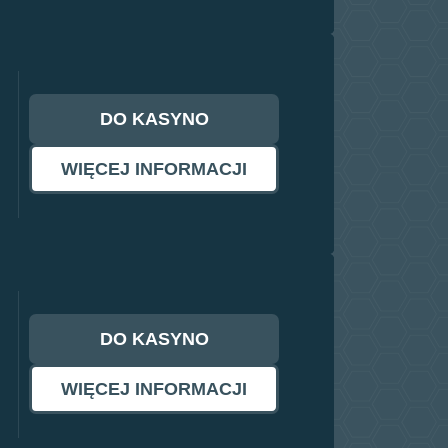
DO KASYNO
WIĘCEJ INFORMACJI
DO KASYNO
WIĘCEJ INFORMACJI