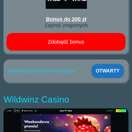
Bonus do 200 zł
Zaproś znajomych
Zdobądź bonus
Informacje techniczne o kasynie
OTWARTY
Nazwa
Wildwinz Casino
Wildwinz Casino
Licencja
Curaçao (GCB)