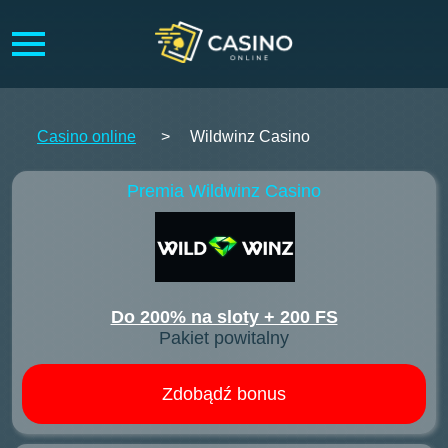
Casino online
>
Wildwinz Casino
Premia Wildwinz Casino
Do 200% na sloty + 200 FS
Pakiet powitalny
Zdobądź bonus