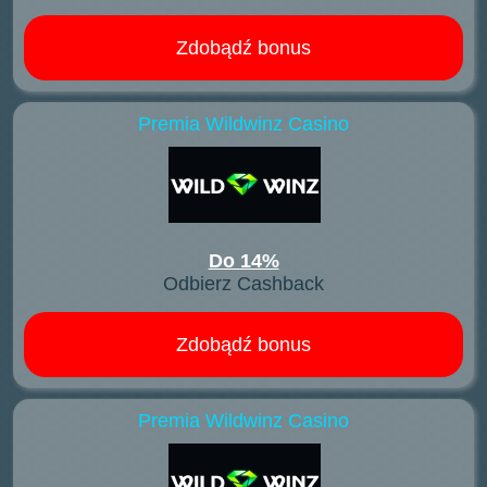
Zdobądź bonus
Premia Wildwinz Casino
Do 14%
Odbierz Сashback
Zdobądź bonus
Premia Wildwinz Casino