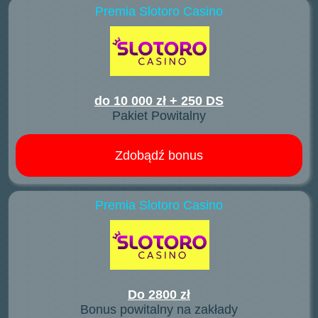
Premia Slotoro Casino
do 10 000 zł + 250 DS
Pakiet Powitalny
Zdobądź bonus
Premia Slotoro Casino
Do 2800 zł
Bonus powitalny na zakłady