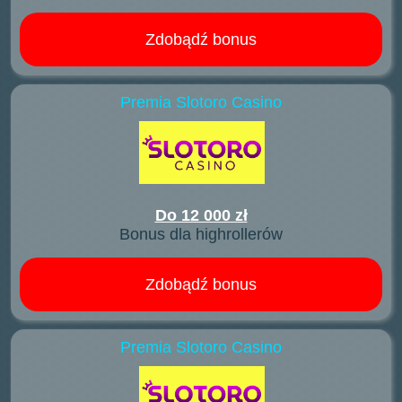
Zdobądź bonus
Premia Slotoro Casino
Do 12 000 zł
Bonus dla highrollerów
Zdobądź bonus
Premia Slotoro Casino