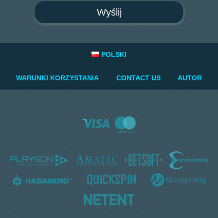
Oprogramowanie
Novomatic, Playtech, Yggdrasil Gaming, Evolution
Gaming, Pragmatic Play, Play'n GO, Igrosoft, Red Tiger
Gaming, Betsoft Gaming, Evoplay, Amatic, Push Gaming,
POLSKI
Quickspin, SA Gaming, BGaming, Big Time Gaming,
Endorphina, Wazdan, Habanero, Ezugi, Spinomenal,
WARUNKI KORZYSTANIA
CONTACT US
AUTOR
Fugaso, 1X2 Network, Booming Games, Tom Horn,
Belatra Games, MrSlotty, Relax Gaming, Swintt,
Spadegaming, Absolute Live Gaming, 1spin4win,
Aviatrix, Atmosfera Live, Amigo Gaming, Fa Chai
Gaming, Gamzix, Gamebeat, Felix Gaming, Fazi,
Amusnet, EURASIAN, Dragoon Soft, CQ9 Gaming,
PGsoft (Pocket Games Soft)
Waluty
BGN, CAD, CHF, DKK, EUR, HUF, NOK, NZD, PLN,
RON, SEK, USD