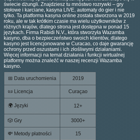
świecie dżungli. Znajdziesz tu mnóstwo rozrywki – gry
stołowe i karciane, kasyna LIVE, automaty do gier i nie
tylko. Ta platforma kasyna online została stworzona w 2019
roku, ale w tak krótkim czasie ma wielu użytkowników z
różnych krajów, dlatego strona jest dostępna w ponad 15
językach. Firma Rabidi N.V., która stworzyła Wazamba
kasyno, dba o bezpieczeństwo swoich klientów, dlatego
kasyno jest licencjonowane w Curacao, co daje gwarancję
ochrony przed oszustami i ich złośliwymi działaniami.
Więcej informacji na temat działania i funkcji wirtualnej
platformy można znaleźć w naszej recenzji Wazamba
kasyno.
📅 Data uruchomienia
2019
📜 Licencja
Curaçao
🌍 Języki
12+
🎲 Gry
3000+
💸 Metody płatności
15