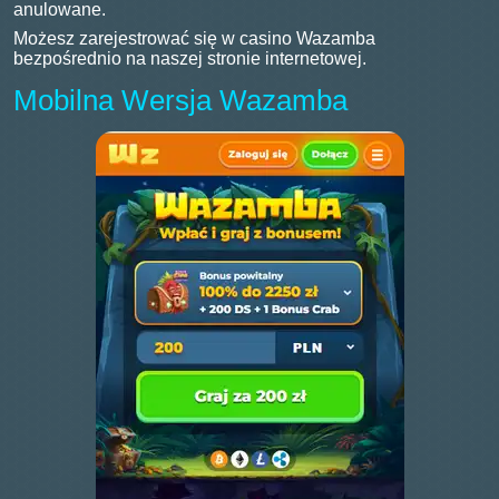
anulowane.
Możesz zarejestrować się w casino Wazamba
bezpośrednio na naszej stronie internetowej.
Mobilna Wersja Wazamba