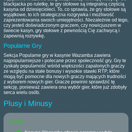
blackjacka po ruletkę, te gry stołowe są integralną częścią
kasyna od dziesięcioleci. To, co sprawia, że gry stołowe są
wyjątkowe, to ich strategiczna rozgrywka i możliwość
zaprezentowania swoich umiejętności. Niezależnie od tego,
czy jesteś doświadczonym graczem, czy nowicjuszem w
świecie kasyn, gry stołowe z pewnością Cię zachwycą i
zapewnią rozrywkę.
Popularne Gry
Sekcja Popularne gry w kasynie Wazamba zawiera
najpopularniejsze i polecane przez społeczność gry. Gry te
zyskały popularność wśród większości zapalonych graczy
ze względu na stałe bonusy i wysokie stawki RTP, które
mogą być pomocne dla nowych graczy mających trudności
z wyborem nowych gier. Gracze powinni sprawdzić tę
sekcję, ponieważ zawiera ona wybór gier, które już zdobyły
serca wielu osób.
Plusy i Minusy
PROS