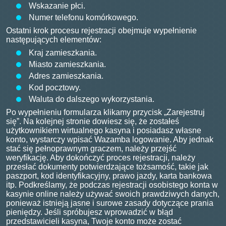
Wskazanie płci.
Numer telefonu komórkowego.
Ostatni krok procesu rejestracji obejmuje wypełnienie
następujących elementów:
Kraj zamieszkania.
Miasto zamieszkania.
Adres zamieszkania.
Kod pocztowy.
Waluta do dalszego wykorzystania.
Po wypełnieniu formularza klikamy przycisk „Zarejestruj
się”. Na kolejnej stronie dowiesz się, że zostałeś
użytkownikiem wirtualnego kasyna i posiadasz własne
konto, wystarczy wpisać Wazamba logowanie. Aby jednak
stać się pełnoprawnym graczem, należy przejść
weryfikację. Aby dokończyć proces rejestracji, należy
przesłać dokumenty potwierdzające tożsamość, takie jak
paszport, kod identyfikacyjny, prawo jazdy, karta bankowa
itp. Podkreślamy, że podczas rejestracji osobistego konta w
kasynie online należy używać swoich prawdziwych danych,
ponieważ istnieją jasne i surowe zasady dotyczące prania
pieniędzy. Jeśli spróbujesz wprowadzić w błąd
przedstawicieli kasyna, Twoje konto może zostać