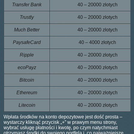
Transfer Bank
40 – 20000 złotych
Trustly
40 – 20000 złotych
Much Better
40 – 20000 złotych
PaysafeCard
40 – 4000 złotych
Ripple
40 – 20000 złotych
ecoPayz
40 – 20000 złotych
Bitcoin
40 – 20000 złotych
Ethereum
40 – 20000 złotych
Litecoin
40 – 20000 złotych
Wpłata środków na konto depozytowe jest dość prosta –
wystarczy kliknąć przycisk „+” w prawym menu strony,
wybrać usługę płatności i kwotę, po czym natychmiast
otrzymasz środki do swojego portfela i, co najważniejsze,