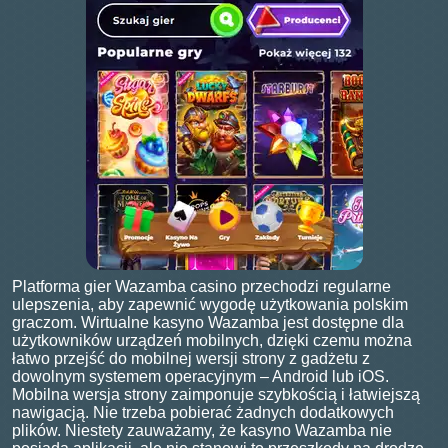
Platforma gier Wazamba casino przechodzi regularne
ulepszenia, aby zapewnić wygodę użytkowania polskim
graczom. Wirtualne kasyno Wazamba jest dostępne dla
użytkowników urządzeń mobilnych, dzięki czemu można
łatwo przejść do mobilnej wersji strony z gadżetu z
dowolnym systemem operacyjnym – Android lub iOS.
Mobilna wersja strony zaimponuje szybkością i łatwiejszą
nawigacją. Nie trzeba pobierać żadnych dodatkowych
plików. Niestety zauważamy, że kasyno Wazamba nie