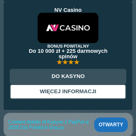
NV Casino
BONUS POWITALNY
Do 10 000 zł + 225 darmowych
spinów
DO KASYNO
WIĘCEJ INFORMACJI
Content details of Kasyno z PayPal w
OTWARTY
2026 Dla Polskich Graczy