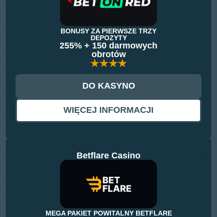
BONUSY ZA PIERWSZE TRZY
DEPOZYTY
255% + 150 darmowych
obrotów
DO KASYNO
WIĘCEJ INFORMACJI
Betflare Casino
MEGA PAKIET POWITALNY BETFLARE