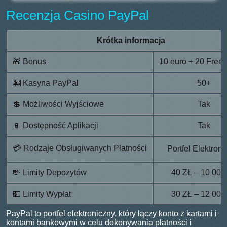
Online Kasyna Akceptujące PayPal
Recenzja Casino PayPal
Recenzja Casino PayPal
Wpłata W Kasyno PayPal
Krótka informacja
Jak Wypłacić Depozyt Przez PayPal
🎁 Bonus
10 euro + 20 Free
Bonusy W Kasyno Z PayPal
🎰 Kasyna PayPal
50+
Alternatywne Metody Płatności
Zalety I Wady
💲 Możliwości Wyjściowe
Tak
Pytania I Odpowiedzi
📱 Dostępność Aplikacji
Tak
💳 Rodzaje Obsługiwanych Płatności
Portfel Elektroni
💸 Limity Depozytów
40 ZŁ – 10 000
💵 Limity Wypłat
30 ZŁ – 12 000
PayPal to portfel elektroniczny, który łączy konto z kartami i
kontami bankowymi w celu dokonywania płatności i