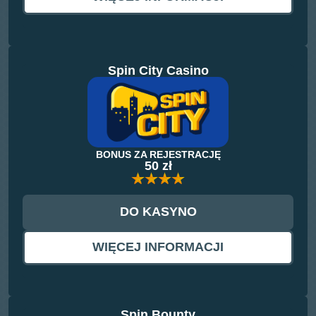
Spin City Casino
BONUS ZA REJESTRACJĘ
50 zł
DO KASYNO
WIĘCEJ INFORMACJI
Spin Bounty