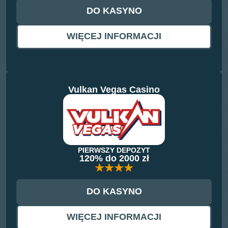
DO KASYNO
WIĘCEJ INFORMACJI
Vulkan Vegas Casino
PIERWSZY DEPOZYT
120% do 2000 zł
DO KASYNO
WIĘCEJ INFORMACJI