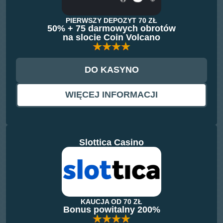
PIERWSZY DEPOZYT 70 ZŁ
50% + 75 darmowych obrotów
na slocie Coin Volcano
DO KASYNO
WIĘCEJ INFORMACJI
Slottica Casino
KAUCJA OD 70 ZŁ
Bonus powitalny 200%