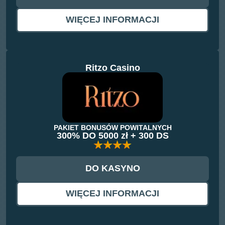
WIĘCEJ INFORMACJI
Ritzo Сasino
PAKIET BONUSÓW POWITALNYCH
300% DO 5000 zł + 300 DS
DO KASYNO
WIĘCEJ INFORMACJI