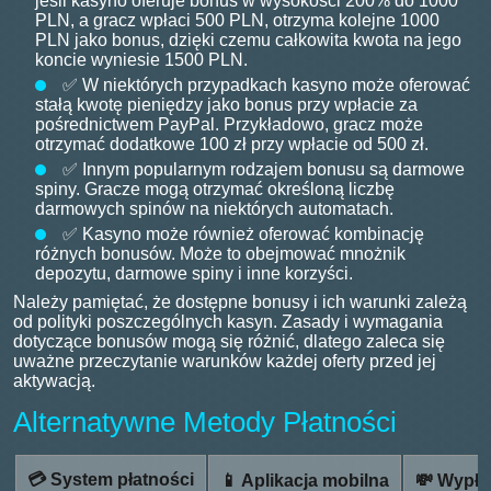
jeśli kasyno oferuje bonus w wysokości 200% do 1000
PLN, a gracz wpłaci 500 PLN, otrzyma kolejne 1000
PLN jako bonus, dzięki czemu całkowita kwota na jego
koncie wyniesie 1500 PLN.
✅ W niektórych przypadkach kasyno może oferować
stałą kwotę pieniędzy jako bonus przy wpłacie za
pośrednictwem PayPal. Przykładowo, gracz może
otrzymać dodatkowe 100 zł przy wpłacie od 500 zł.
✅ Innym popularnym rodzajem bonusu są darmowe
spiny. Gracze mogą otrzymać określoną liczbę
darmowych spinów na niektórych automatach.
✅ Kasyno może również oferować kombinację
różnych bonusów. Może to obejmować mnożnik
depozytu, darmowe spiny i inne korzyści.
Należy pamiętać, że dostępne bonusy i ich warunki zależą
od polityki poszczególnych kasyn. Zasady i wymagania
dotyczące bonusów mogą się różnić, dlatego zaleca się
uważne przeczytanie warunków każdej oferty przed jej
aktywacją.
Alternatywne Metody Płatności
💳 System płatności
📱 Aplikacja mobilna
💸 Wypła