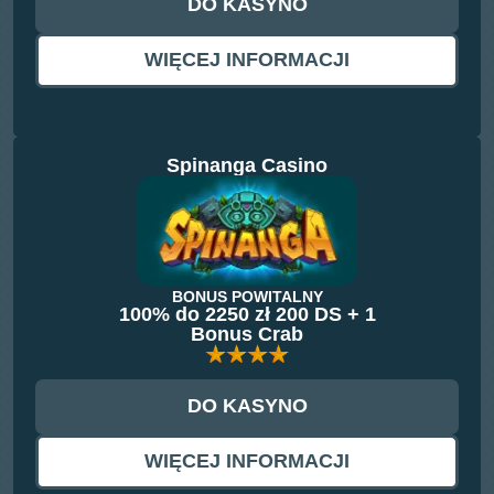
DO KASYNO
WIĘCEJ INFORMACJI
Spinanga Casino
BONUS POWITALNY
100% do 2250 zł 200 DS + 1
Bonus Crab
DO KASYNO
WIĘCEJ INFORMACJI