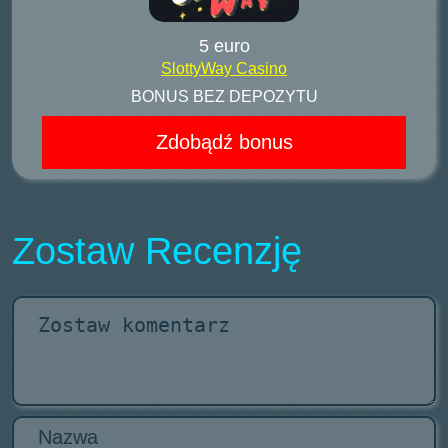
5 euro
SlottyWay Casino
BONUS BEZ DEPOZYTU
Zdobądź bonus
Zostaw Recenzję