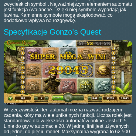
zwycięskich symboli. Najważniejszym elementem automatu
jest funkcja Avalanche. Dzięki niej symbole wypadają jak
lawina. Kamienne symbole mogą eksplodować, co
dodatkowo wpływa na rozgrywkę.
Specyfikacje Gonzo’s Quest
W rzeczywistości ten automat można nazwać rodzajem
zadania, który ma wiele unikalnych funkcji. Liczba rolek jest
standardowa dla większości automatów online. Jest ich 5.
Linie do gry w automacie 20. W jednej linii jest używanych
od jednej do pięciu monet. Maksymalna wygrana to 62 500