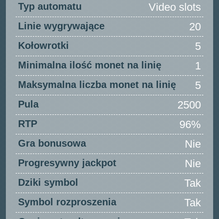
Typ automatu
Video slots
Linie wygrywające
20
Kołowrotki
5
Minimalna ilość monet na linię
1
Maksymalna liczba monet na linię
5
Pula
2500
RTP
96%
Gra bonusowa
Nie
Progresywny jackpot
Nie
Dziki symbol
Tak
Symbol rozproszenia
Tak