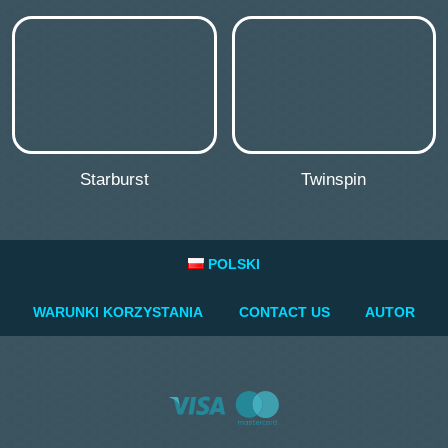
Starburst
Twinspin
POLSKI
WARUNKI KORZYSTANIA
CONTACT US
AUTOR