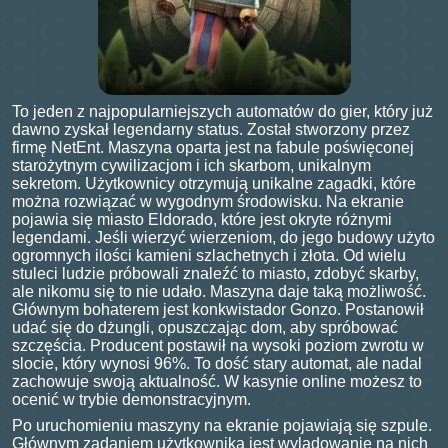
To jeden z najpopularniejszych automatów do gier, który już
dawno zyskał legendarny status. Został stworzony przez
firmę NetEnt. Maszyna oparta jest na fabule poświęconej
starożytnym cywilizacjom i ich skarbom, unikalnym
sekretom. Użytkownicy otrzymują unikalne zagadki, które
można rozwiązać w wygodnym środowisku. Na ekranie
pojawia się miasto Eldorado, które jest okryte różnymi
legendami. Jeśli wierzyć wierzeniom, do jego budowy użyto
ogromnych ilości kamieni szlachetnych i złota. Od wielu
stuleci ludzie próbowali znaleźć to miasto, zdobyć skarby,
ale nikomu się to nie udało. Maszyna daje taką możliwość.
Głównym bohaterem jest konkwistador Gonzo. Postanowił
udać się do dżungli, opuszczając dom, aby spróbować
szczęścia. Producent postawił na wysoki poziom zwrotu w
slocie, który wynosi 96%. To dość stary automat, ale nadal
zachowuje swoją aktualność. W kasynie online możesz to
ocenić w trybie demonstracyjnym.
Po uruchomieniu maszyny na ekranie pojawiają się szpule.
Głównym zadaniem użytkownika jest wylądowanie na nich