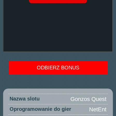
ODBIERZ BONUS
Nazwa slotu
Gonzos Quest
Oprogramowanie do gier
NetEnt