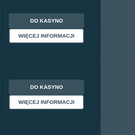
DO KASYNO
WIĘCEJ INFORMACJI
DO KASYNO
WIĘCEJ INFORMACJI