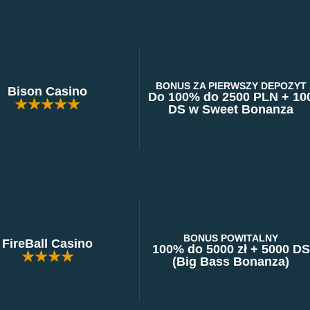
BONUS ZA PIERWSZY DEPOZYT
Bison Casino
Do 100% do 2500 PLN + 10
DS w Sweet Bonanza
BONUS POWITALNY
FireBall Casino
100% do 5000 zł + 5000 DS
(Big Bass Bonanza)