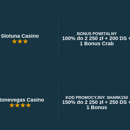
BONUS POWITALNY
Slotuna Casino
100% do 2 250 zł + 200 DS 
1 Bonus Crab
KOD PROMOCYJNY: SHARK150
tonevegas Casino
150% do 2 250 zł + 250 DS 
1 Bonus