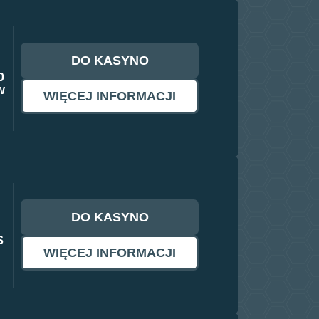
DO KASYNO
0
w
WIĘCEJ INFORMACJI
DO KASYNO
S
WIĘCEJ INFORMACJI