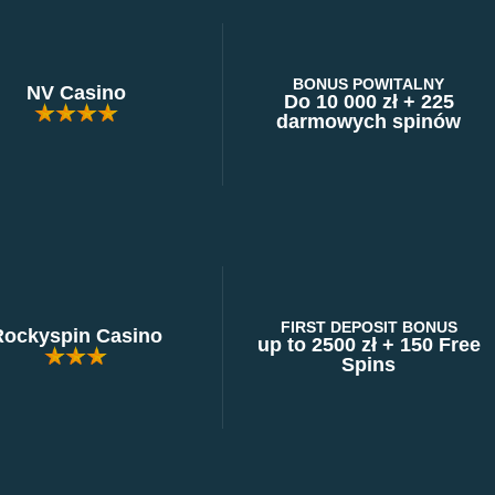
BONUS POWITALNY
NV Casino
Do 10 000 zł + 225
darmowych spinów
FIRST DEPOSIT BONUS
Rockyspin Casino
up to 2500 zł + 150 Free
Spins