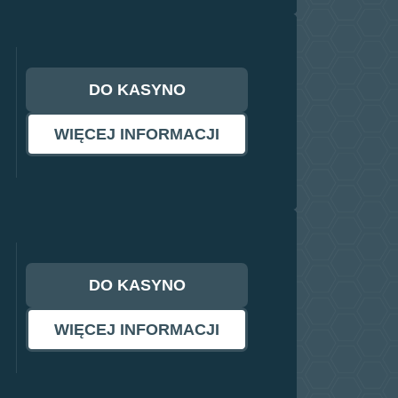
DO KASYNO
WIĘCEJ INFORMACJI
DO KASYNO
WIĘCEJ INFORMACJI