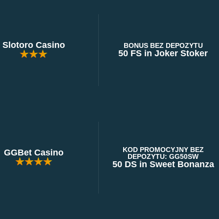
Slotoro Casino
BONUS BEZ DEPOZYTU
50 FS in Joker Stoker
KOD PROMOCYJNY BEZ
GGBet Casino
DEPOZYTU: GG50SW
50 DS in Sweet Bonanza