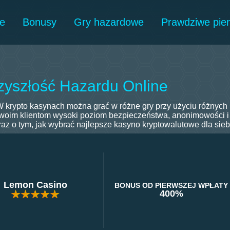
ne
Bonusy
Gry hazardowe
Prawdziwe pie
zyszłość Hazardu Online
 krypto kasynach można grać w różne gry przy użyciu różnych ro
ą swoim klientom wysoki poziom bezpieczeństwa, anonimowości i
az o tym, jak wybrać najlepsze kasyno kryptowalutowe dla sieb
Lemon Casino
BONUS OD PIERWSZEJ WPŁATY
400%