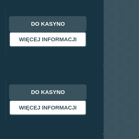
DO KASYNO
WIĘCEJ INFORMACJI
DO KASYNO
WIĘCEJ INFORMACJI