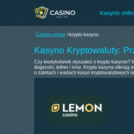
Kasyno onli
Casino online
>
krypto kasyno
Kasyno Kryptowaluty: Pr
Czy kiedykolwiek słyszałeś o krypto kasynie? W
dogecoin, tether i inne. Krypto kasyna oferuj
o zaletach i wadach kasyn kryptowalutowych or