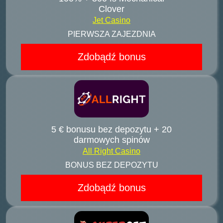
Clover
Jet Casino
PIERWSZA ZAJEZDNIA
Zdobądź bonus
5 € bonusu bez depozytu + 20
darmowych spinów
All Right Casino
BONUS BEZ DEPOZYTU
Zdobądź bonus