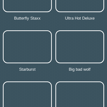
Butterfly Staxx
Ultra Hot Deluxe
Starburst
Big bad wolf