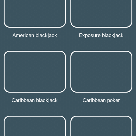
American blackjack
Еxposure blackjack
Caribbean blackjack
Caribbean poker