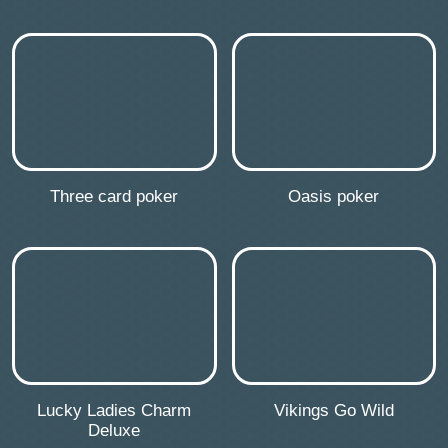
Three card poker
Oasis poker
Lucky Ladies Charm
Vikings Go Wild
Deluxe