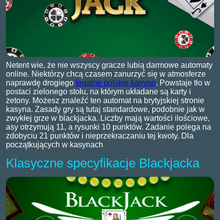
Netent wie, że nie wszyscy gracze lubią darmowe automaty
online. Niektórzy chcą czasem zanurzyć się w atmosferze
naprawdę drogiego
legalne polskie kasyno
. Powstaje tło w
postaci zielonego stołu, na którym układane są karty i
żetony. Możesz znaleźć ten automat na brytyjskiej stronie
kasyna. Zasady gry są tutaj standardowe, podobnie jak w
zwykłej grze w blackjacka. Liczby mają wartości ilościowe,
asy otrzymują 11, a rysunki 10 punktów. Zadanie polega na
zdobyciu 21 punktów i nieprzekraczaniu tej kwoty. Dla
początkujących w kasynach
Klasyczne specyfikacje Blackjacka