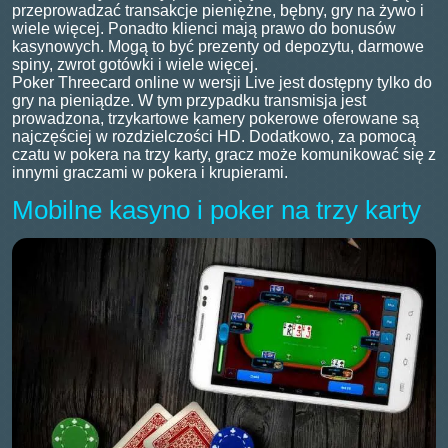
przeprowadzać transakcje pieniężne, bębny, gry na żywo i
wiele więcej. Ponadto klienci mają prawo do bonusów
kasynowych. Mogą to być prezenty od depozytu, darmowe
spiny, zwrot gotówki i wiele więcej.
Poker Threecard online w wersji Live jest dostępny tylko do
gry na pieniądze. W tym przypadku transmisja jest
prowadzona, trzykartowe kamery pokerowe oferowane są
najczęściej w rozdzielczości HD. Dodatkowo, za pomocą
czatu w pokera na trzy karty, gracz może komunikować się z
innymi graczami w pokera i krupierami.
Mobilne kasyno i poker na trzy karty