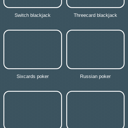
Switch blackjack
Threecard blackjack
Sixcards poker
Russian poker