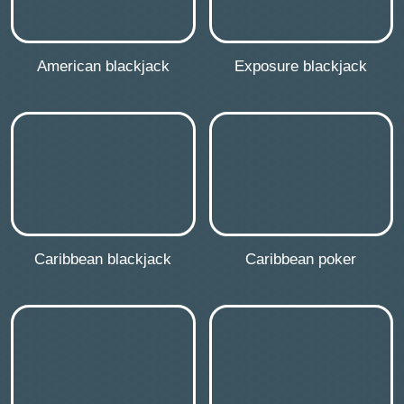
American blackjack
Еxposure blackjack
Caribbean blackjack
Caribbean poker