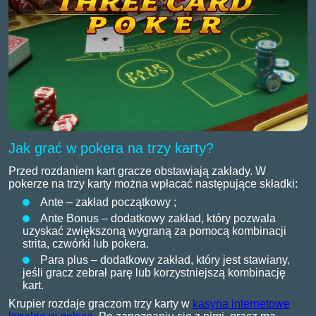
Jak grać w pokera na trzy karty?
Przed rozdaniem kart gracze obstawiają zakłady. W
pokerze na trzy karty można wpłacać następujące składki:
Ante – zakład początkowy ;
Ante Bonus – dodatkowy zakład, który pozwala
uzyskać zwiększoną wygraną za pomocą kombinacji
strita, czwórki lub pokera.
Para plus – dodatkowy zakład, który jest stawiany,
jeśli gracz zebrał parę lub korzystniejszą kombinację
kart.
Krupier rozdaje graczom trzy karty w
kasyna internetowe