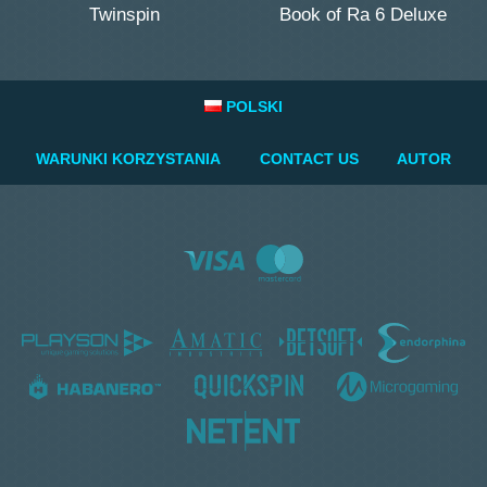
Twinspin
Book of Ra 6 Deluxe
POLSKI
WARUNKI KORZYSTANIA
CONTACT US
AUTOR